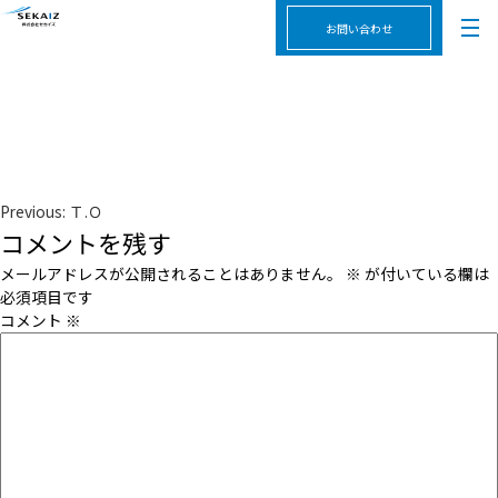
お問い合わせ
投
Previous:
Ｔ.Ｏ
稿
コメントを残す
ナ
ビ
メールアドレスが公開されることはありません。
※
が付いている欄は
ゲ
必須項目です
ー
コメント
※
シ
ョ
ン